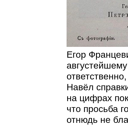
Егор Францеви
августейшему
ответственно,
Навёл справки
на цифрах по
что просьба г
отнюдь не бл