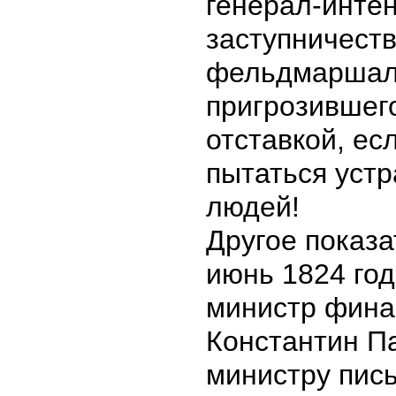
генерал-инте
заступничеств
фельдмаршала
пригрозившег
отставкой, ес
пытаться уст
людей!
Другое показа
июнь 1824 год
министр фина
Константин П
министру пись