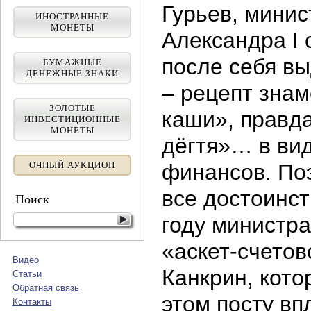
Гурьев, мини
ИНОСТРАННЫЕ
МОНЕТЫ
Александра I 
после себя в
БУМАЖНЫЕ
ДЕНЕЖНЫЕ ЗНАКИ
– рецепт знам
ЗОЛОТЫЕ
каши», правда
ИНВЕСТИЦИОННЫЕ
МОНЕТЫ
дёгтя»… в ви
финансов. Поэ
ОЧНЫЙ АУКЦИОН
все достоинст
Поиск
году министр
«аскет-счето
Видео
Канкрин, кото
Статьи
Обратная связь
этом посту вп
Контакты