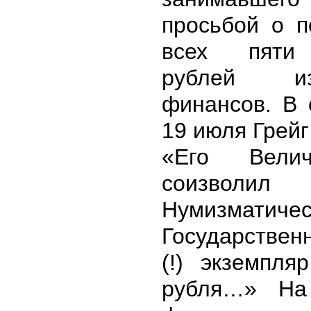
просьбой о 
всех пяти 
рублей из
финансов. В 
19 июля Грей
«Его Велич
соизволи
Нумизмат
Государствен
(!) экземпля
рубля…» На