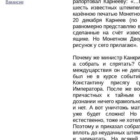
рапортовал Карнееву: «…
Вакансии
шесть известных штемпел
казённою печатью Монетно
20 декабря Карнеев (по 
равномерно представляю в
сделанные на счёт извес
ящике. Но Монетном Дво
рисунок у сего прилагаю».
Почему же министр Канкри
а собрать и спрятать? 
междуцарствия он не дела
был не в курсе событи
Константину присягу 
Императора. После же во
причастных к тайным о
дознании ничего крамольно
и нет. А вот уничтожь ма
уже будет сложно! Но 
естественно, тоже не хоте
Поэтому и приказал собрат
вплоть до неудачных штем
и запечатать. На всякий