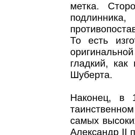
метка. Стор
подли
противопоста
То есть изг
оригинально
гладкий, как
Шуберта.
Наконец, в 
таинственно
самых высоки
Александр II 