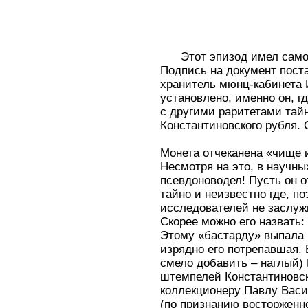
Этот эпизод имел сам
Подпись на документ пост
хранитель мюнц-кабинета 
установлено, именно он, гд
с другими раритетами тай
Константиновского рубля.
Монета отчеканена «чище и
Несмотря на это, в научны
псевдоноводел! Пусть он 
тайно и неизвестно где, п
исследователей не заслужи
Скорее можно его назвать:
Этому «бастарду» выпала 
изрядно его потрепавшая.
смело добавить – наглый) 
штемпелей Константиновск
коллекционеру Павлу Васи
(по признанию восторженн