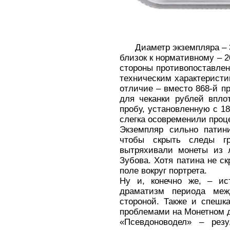
Диаметр экземпляра – 3
близок к нормативному – 2
стороны противопоставлен
техническим характеристи
отличие – вместо 868-й п
для чеканки рублей впло
пробу, установленную с 18
слегка осовременили проц
Экземпляр сильно патини
чтобы скрыть следы гр
вытряхивали монеты из л
Зубова. Хотя патина не с
поле вокруг портрета.
Ну и, конечно же, – ист
драматизм периода меж
стороной. Также и спешк
проблемами на Монетном д
«Псевдоноводел» – резу