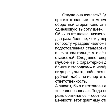
Откуда она взялась? Зд
при изготовлении штемпел
оборотной сторон Констан
одинаковую высоту шеек.
Обычно же шейка нижнего 
два раза больше, чем у вер
попросту «раздавливало» п
подготовленная стандартна
в печатном кольце, что её
стамеской. След явно гово
глубокий и с характерной 
ближе к «городкам» и изо
видя результат, побоялся 
рублей, дабы не испортит
ответственность.
А значит, был изготовлен
«псевдоноводела». Тогда п
реже оригиналов – соотнош
ценности этот факт ему о