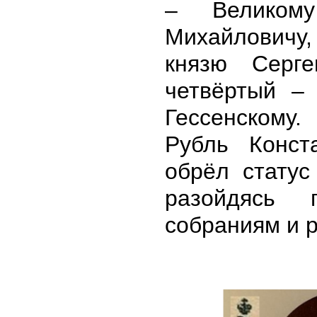
– Великом
Михайловичу,
князю Серге
четвёртый –
Гессенскому.
Рубль Конст
обрёл статус
разойдясь 
собраниям и 