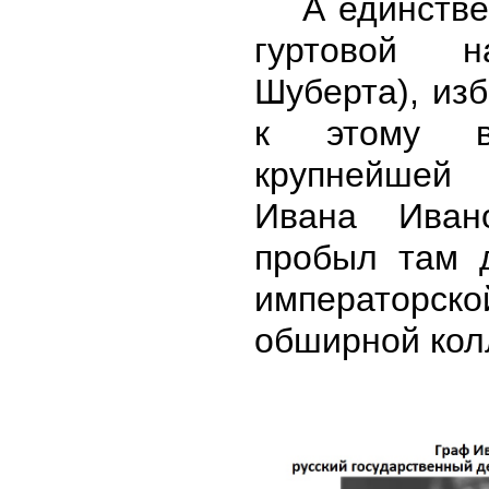
А единстве
гуртовой н
Шуберта), из
к этому в
крупнейшей
Ивана Иван
пробыл там 
императорс
обширной колл