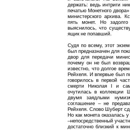
держать: ведь интриги ник
печатью Монетного двора» 
министерского архива. К
пять монет. Но задолго
выяснилось, что существ
ящик не попавший.
Судя по всему, этот экзе
был предназначен для пок
двор для передачи минис
почему он не был возвра
известно, что долгое вре
Рейхеля. И впервые был п
говорилось в первой част
смерти Николая I и сам
очутилась в коллекции 
двумя заядлыми нумизм
соглашение – не предава
Рейхеля. Слово Шуберт сд
Но как монета оказалась 
–непосредственный участн
достаточно близкий к мини