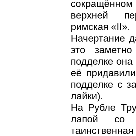
сокращённом
верхней пе
римская «II».
Начертание д
это заметн
подделке она 
её придавили
подделке с за
лайки).
На Рубле Тру
лапой со 
таинственная