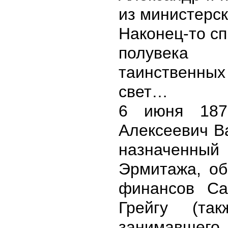
из министерск
Наконец-то с
полувек
таинственны
свет…
6 июня 187
Алексеевич В
назначенн
Эрмитажа, об
финансов Са
Грейгу (та
занимавше