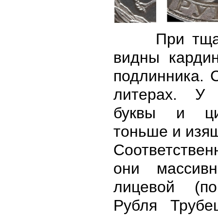
При тщате
видны карди
подлинника. 
литерах. У 
буквы и ци
тоньше и изя
Соответстве
они массив
лицевой (по
Рубля Трубе