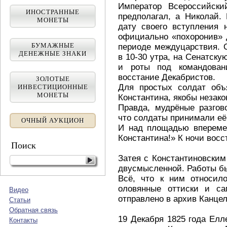
Император Всероссийски
ИНОСТРАННЫЕ
предполагал, а Николай.
МОНЕТЫ
дату своего вступления 
официально «похоронив» 
БУМАЖНЫЕ
периоде междуцарствия. 
ДЕНЕЖНЫЕ ЗНАКИ
в 10-30 утра, на Сенатск
и роты под командовани
восстание Декабристов.
ЗОЛОТЫЕ
Для простых солдат объ
ИНВЕСТИЦИОННЫЕ
МОНЕТЫ
Константина, якобы незако
Правда, мудрёные разгов
что солдаты принимали её
ОЧНЫЙ АУКЦИОН
И над площадью вперемеж
Константина!» К ночи вос
Поиск
Затея с Константиновским
двусмысленной. Работы б
Всё, что к ним относило
оловянные оттиски и с
Видео
отправлено в архив Канце
Статьи
Обратная связь
19 Декабря 1825 года Елл
Контакты