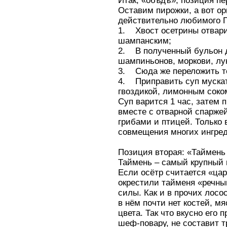
Итак, «обѣдъ», позиция пе
Оставим пирожки, а вот ор
действительно любимого П
1. Хвост осетрины отвари
шампанским;
2. В полученный бульон д
шампиньонов, моркови, лук
3. Сюда же переложить т
4. Приправить суп муска
гвоздикой, лимонным соко
Суп варится 1 час, затем 
вместе с отварной спаржей
грибами и птицей. Только 
совмещения многих ингред
Позиция вторая: «Таймень
Таймень – самый крупный 
Если осётр считается «цар
окрестили тайменя «речны
силы. Как и в прочих лос
в нём почти нет костей, м
цвета. Так что вкусно его 
шеф-повару, не составит т