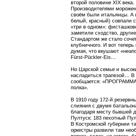
второй половине XIX века.
Производителями морожен
своём были итальянцы. А 
белый, красный) совпали с
«три в одном»: фисташков
заметили сходство, другие
Стандартом же стало соче
клубничного. И вот теперь
думая, что вкушают «неап
Fürst-Pückler-Eis…
Но Царской семье и высок
насладиться трапезой… В
сообщается: «ПРОГРАММА 
полка».
В 1910 году 172-й резервн
слияния с двумя батальона
благодаря месту бывшей д
Пултуск: 183 пехотный Пу
В Костромской губернии та
оркестры развили там нео