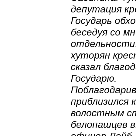
депутация кр
Государь обх
беседуя со м
отдельности
хуторян крес
сказал благо
Государю.
Поблагодарив
приблизился 
волостным с
белопашцев в
офицер Лейб-