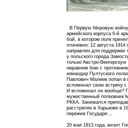
В Первую Мировую войну 
армейского корпуса 5-й а
бой, в котором полк приня
плачевно: 12 августа 1914 
направлен для поддержки 
у польского города Замост
только Австро-Венгерскую
неравном бою с противник
командир Пултуского полка
Павлович Малеев попал в 
вспоминал свою встречу с
И вспоминал ли вообще? П
мужественный полковник М
РККА. Занимался преподав
расстрелян в Харькове в 1
пережив Государя…
20 мая 1913 года, визит Го