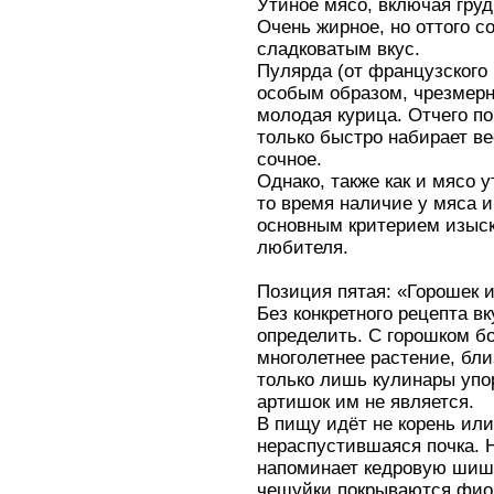
Утиное мясо, включая груд
Очень жирное, но оттого с
сладковатым вкус.
Пулярда (от французского 
особым образом, чрезмерн
молодая курица. Отчего поч
только быстро набирает ве
сочное.
Однако, также как и мясо 
то время наличие у мяса и
основным критерием изыск
любителя.
Позиция пятая: «Горошек 
Без конкретного рецепта вк
определить. С горошком б
многолетнее растение, бли
только лишь кулинары упо
артишок им не является.
В пищу идёт не корень или 
нераспустившаяся почка. 
напоминает кедровую шишк
чешуйки покрываются фио