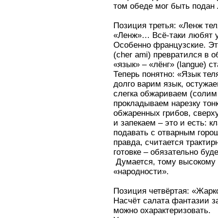
том обеде мог быть подан 
Позиция третья: «Ленж тел
«Ленж»… Всё-таки любят у
Особенно французские. Это
(cher ami) превратился в 
«язык» – «лёнг» (langue) 
Теперь понятно: «Язык тел
долго варим язык, остужае
слегка обжариваем (солим 
прокладываем нарезку тон
обжаренных грибов, сверх
и запекаем – это и есть: 
подавать с отварным горо
правда, считается трактир
готовке – обязательно буде
Думается, тому высокому 
«народности».
Позиция четвёртая: «Жарко
Насчёт салата фантазии за
можно охарактеризовать.