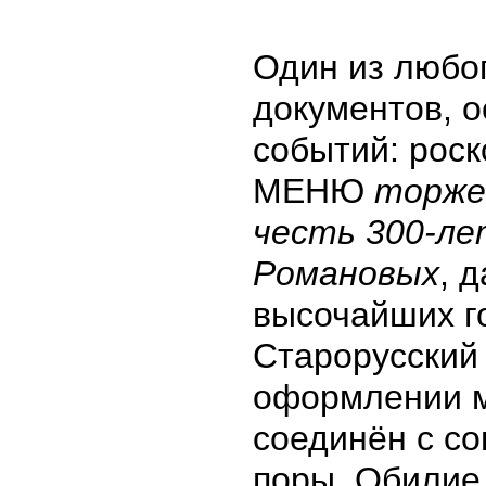
Один из люб
документов, о
событий: рос
МЕНЮ
торже
честь 300-ле
Романовых
, 
высочайших г
Старорусский 
оформлении м
соединён с с
поры. Обилие 