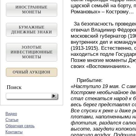
царской семьёй на борту,
ИНОСТРАННЫЕ
Романовых» – Кострому…
МОНЕТЫ
За безопасность проведен
БУМАЖНЫЕ
отвечал Владимир Фёдоров
ДЕНЕЖНЫЕ ЗНАКИ
московский губернатор (19
внутренних дел и команд
ЗОЛОТЫЕ
(1913-1915). Естественно,
ИНВЕСТИЦИОННЫЕ
находиться подле Государ
МОНЕТЫ
Позже многие моменты Джу
своих «Воспоминаниях».
ОЧНЫЙ АУКЦИОН
Прибытие:
Поиск
«Наступило 19 мая. С сам
Костроме необычайное д
стал стекаться народ к б
весь берег представлял с
Все спуски к реке и даже
Видео
плотами, наполненными на
Статьи
флотилия, раздался салю
Обратная связь
высоте, загудели колокол
Контакты
огласило воздух. Подошла