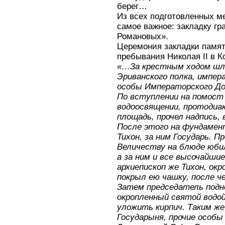
берег…
Из всех подготовленных м
самое важное: закладку гр
Романовых».
Церемония закладки памятн
пребывания Николая II в К
«…За крестным ходом шли
Эриванского полка, импер
особы Императорского До
По вступлении на помост 
водоосвящении, протодиак
площадь, прочел надпись,
После этого на фундамен
Тихон, за ним Государь. 
Величеству на блюде юбил
а за ним и все высочайши
архиепископ же Тихон, окр
покрыл ею чашку, после ч
Затем председатель поднё
окропленный святой водо
уложить кирпич. Таким же
Государыня, прочие особы