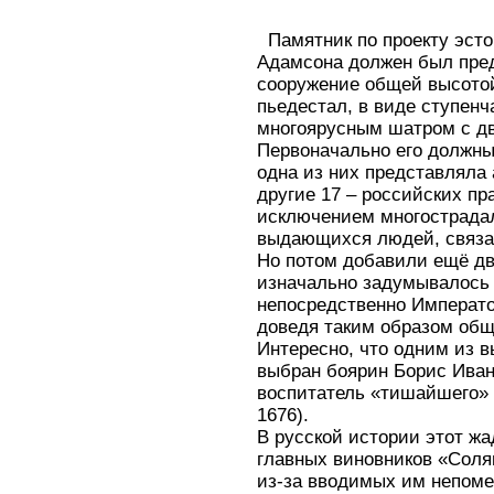
Памятник по проекту эсто
Адамсона должен был пре
сооружение общей высотой
пьедестал, в виде ступен
многоярусным шатром с дв
Первоначально его должны
одна из них представляла
другие 17 – российских пр
исключением многострадал
выдающихся людей, связа
Но потом добавили ещё дв
изначально задумывалось 
непосредственно Император
доведя таким образом общ
Интересно, что одним из
выбран боярин Борис Иван
воспитатель «тишайшего» 
1676).
В русской истории этот жа
главных виновников «Соля
из-за вводимых им непоме