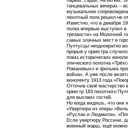
парках, садах, на катках, 
танцевальных вечерах – в
музыкальное сопровожден
пехотный полк решил не от
Известно, что в декабре 1
полка впервые выступил в
трезвости» на Молочной г
самых злачных мест в горо
Пултусцы неоднократно во
прорыв у оркестра случилс
показ исторических киноле
эпического полотна «Трёх
Романовых» и фильма прои
война». А уже после визи
киноленту 1913 года «Поко
Отточив своё мастерство в
оркестр 183 пехотного Пул
для высоких гостей.
Но когда видишь, что они
«Увертюра из оперы «Виль
«Руслан и Людмила», «По
Если увертюру Россини, 
военный марш, ещё можно 