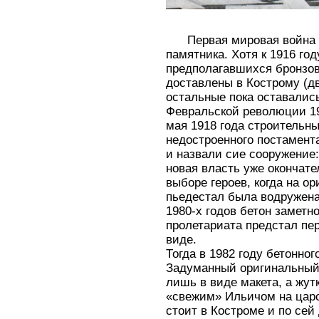
Первая мировая война 
памятника. Хотя к 1916 год
предполагавшихся бронзов
доставлены в Кострому (дв
остальные пока оставались
Февральской революции 19
мая 1918 года строительн
недостроенного постамент
и назвали сие сооружение:
новая власть уже окончате
выборе героев, когда на о
пьедестал была водружена
1980-х годов бетон заметн
пролетариата предстал пе
виде.
Тогда в 1982 году бетонно
Задуманный оригинальный 
лишь в виде макета, а жут
«свежим» Ильичом на цар
стоит в Костроме и по сей 