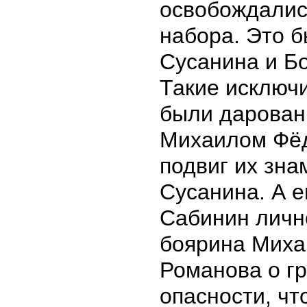
освобождались
набора. Это 
Сусанина и Б
Такие исключ
были дарован
Михаилом Фё
подвиг их зна
Сусанина. А е
Сабинин личн
боярина Миха
Романова о г
опасности, чт