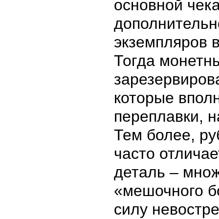
основной чека
дополнительн
экземпляров в
Тогда монетн
зарезервирова
которые впол
переплавки, н
Тем более, р
часто отлича
деталь – мно
«мешочного бо
силу невостр