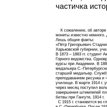
частичка ист
К сожалению, об авторе
монеты известно немного. 
Лишь общие факты:
«Пётр Григорьевич Стадни
Харьковской губернии, уч
В 1873 – 1883 гг. студент
Горного ведомства. Однов
курсы при Академии. В 188
медальера С.-Петербургског
старший медальер. Служб
преподаванием рисунка и 
училище. В марте 1914 г. 
через месяц поступил во
завершения штемпелей пла
битвы при Гангуте, 1914 г.
С 1915 г. становится во г
в С.-Петербурге. После 191