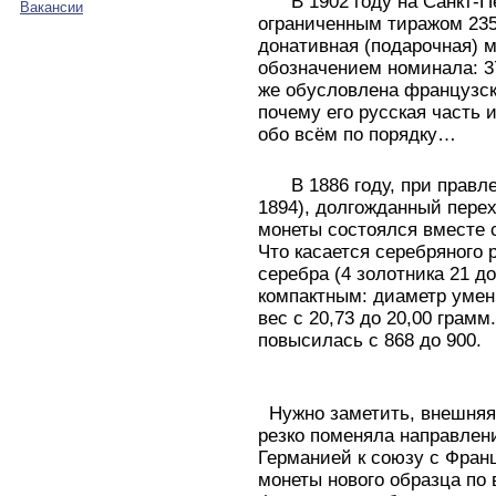
В 1902 году на Санкт-П
Вакансии
ограниченным тиражом 23
донативная (подарочная) 
обозначением номинала: 37
же обусловлена французс
почему его русская часть 
обо всём по порядку…
В 1886 году, при правле
1894), долгожданный пере
монеты состоялся вместе 
Что касается серебряного
серебра (4 золотника 21 до
компактным: диаметр умен
вес с 20,73 до 20,00 грамм
повысилась с 868 до 900.
Нужно заметить, внешняя 
резко поменяла направлен
Германией к союзу с Фран
монеты нового образца по 